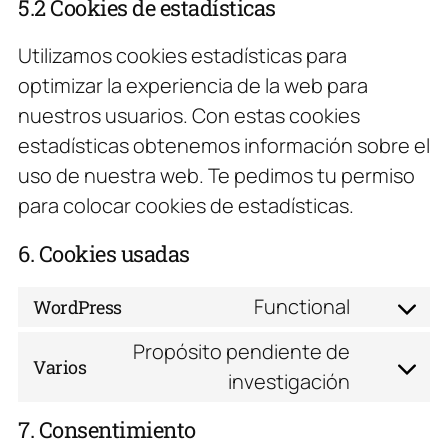
5.2 Cookies de estadísticas
Utilizamos cookies estadísticas para
optimizar la experiencia de la web para
nuestros usuarios. Con estas cookies
estadísticas obtenemos información sobre el
uso de nuestra web. Te pedimos tu permiso
para colocar cookies de estadísticas.
6. Cookies usadas
Functional
WordPress
Consent
to
Propósito pendiente de
service
Varios
Consent
investigación
wordpress
to
service
7. Consentimiento
varios