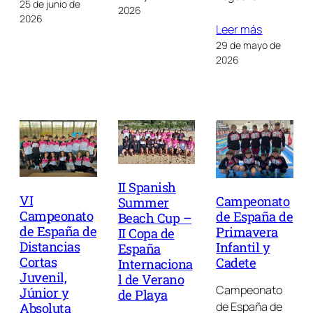
25 de junio de
2026
2026
Leer más
29 de mayo de
2026
II Spanish
VI
Campeonato
Summer
Campeonato
de España de
Beach Cup –
de España de
Primavera
II Copa de
Distancias
Infantil y
España
Cortas
Cadete
Internaciona
Juvenil,
l de Verano
Campeonato
Júnior y
de Playa
de España de
Absoluta