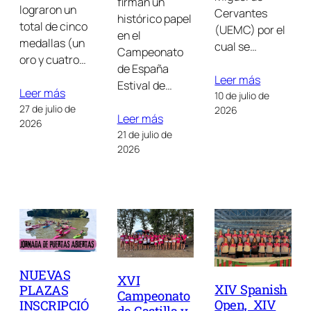
firman un
lograron un
Cervantes
histórico papel
total de cinco
(UEMC) por el
en el
medallas (un
cual se…
Campeonato
oro y cuatro…
de España
Leer más
Estival de…
Leer más
10 de julio de
27 de julio de
2026
Leer más
2026
21 de julio de
2026
NUEVAS
XVI
XIV Spanish
PLAZAS
Campeonato
Open, XIV
INSCRIPCIÓ