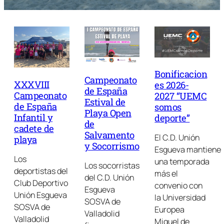
Bonificacion
Campeonato
XXXVIII
es 2026-
de España
Campeonato
2027 “UEMC
Estival de
de España
somos
Playa Open
Infantil y
deporte”
de
cadete de
Salvamento
El C.D. Unión
playa
y Socorrismo
Esgueva mantiene
Los
una temporada
Los socorristas
deportistas del
más el
del C.D. Unión
Club Deportivo
convenio con
Esgueva
Unión Esgueva
la Universidad
SOSVA de
SOSVA de
Europea
Valladolid
Valladolid
Miguel de