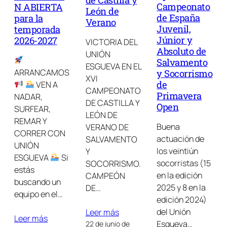
de Castilla y
Campeonato
N ABIERTA
León de
de España
para la
Verano
Juvenil,
temporada
Júnior y
2026-2027
VICTORIA DEL
Absoluto de
UNIÓN
Salvamento
ESGUEVA EN EL
ARRANCAMOS
y Socorrismo
XVI
de
VEN A
CAMPEONATO
Primavera
NADAR,
DE CASTILLA Y
Open
SURFEAR,
LEÓN DE
REMAR Y
Buena
VERANO DE
CORRER CON
actuación de
SALVAMENTO
UNIÓN
los veintiún
Y
ESGUEVA
Si
socorristas (15
SOCORRISMO.
estás
en la edición
CAMPEÓN
buscando un
2025 y 8 en la
DE…
equipo en el…
edición 2024)
del Unión
Leer más
Leer más
Esgueva…
22 de junio de