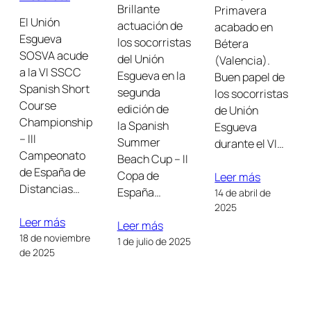
Brillante
Primavera
El Unión
actuación de
acabado en
Esgueva
los socorristas
Bétera
SOSVA acude
del Unión
(Valencia).
a la VI SSCC
Esgueva en la
Buen papel de
Spanish Short
segunda
los socorristas
Course
edición de
de Unión
Championship
la Spanish
Esgueva
– III
Summer
durante el VI…
Campeonato
Beach Cup – II
de España de
Copa de
Leer más
Distancias…
España…
14 de abril de
2025
Leer más
Leer más
18 de noviembre
1 de julio de 2025
de 2025