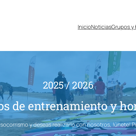
Inicio
Noticias
Grupos y 
2025 / 2026
os de entrenamiento y hor
y socorrismo y deseas realizarlo con nosotros, !únete!