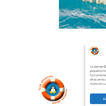
La web del
C
pequeños fic
funcionamien
de acuerdo y
mismo en cu
A