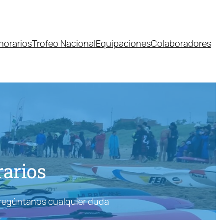
horarios
Trofeo Nacional
Equipaciones
Colaboradores
arios
 Pregúntanos cualquier duda