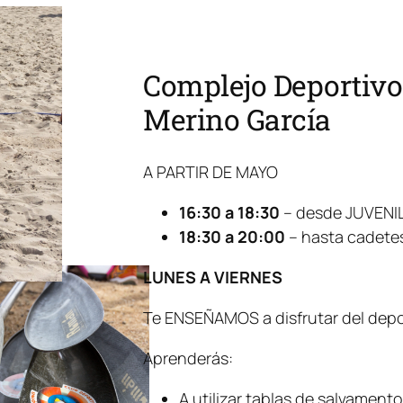
Complejo Deportivo 
Merino García
A PARTIR DE MAYO
16:30 a 18:30
– desde JUVENI
18:30 a 20:00
– hasta cadetes
LUNES A VIERNES
Te ENSEÑAMOS a disfrutar del dep
Aprenderás:
A utilizar tablas de salvament