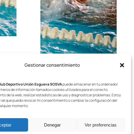
Gestionar consentimiento
lub Deportivo Unión Esgueva SOSVA
puede almacenar en tu ordenador
heros de información llamados cookies utilizados para el correcto
to de la web, realizar estadísticas de uso y diagnosticar problemas. Estoy
 sé que puedo revocar mi consentimiento o cambiar la configuración del
alquier momento.
ceptar
Denegar
Ver preferencias